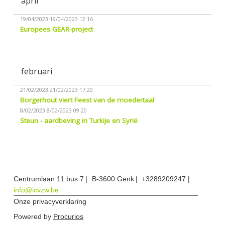
april
19/04/2023
19/04/2023 12:16
Europees GEAR-project
februari
21/02/2023
21/02/2023 17:20
Borgerhout viert Feest van de moedertaal
8/02/2023
8/02/2023 09:20
Steun - aardbeving in Turkije en Syrië
Centrumlaan 11 bus 7
B-3600 Genk
+3289209247
info@icvzw.be
Onze privacyverklaring
Powered by
Procurios