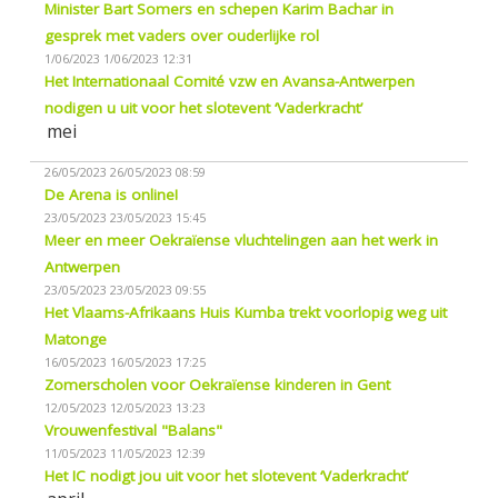
Minister Bart Somers en schepen Karim Bachar in
gesprek met vaders over ouderlijke rol
1/06/2023
1/06/2023 12:31
Het Internationaal Comité vzw en Avansa-Antwerpen
nodigen u uit voor het slotevent ‘Vaderkracht’
mei
26/05/2023
26/05/2023 08:59
De Arena is online!
23/05/2023
23/05/2023 15:45
Meer en meer Oekraïense vluchtelingen aan het werk in
Antwerpen
23/05/2023
23/05/2023 09:55
Het Vlaams-Afrikaans Huis Kumba trekt voorlopig weg uit
Matonge
16/05/2023
16/05/2023 17:25
Zomerscholen voor Oekraïense kinderen in Gent
12/05/2023
12/05/2023 13:23
Vrouwenfestival "Balans"
11/05/2023
11/05/2023 12:39
Het IC nodigt jou uit voor het slotevent ‘Vaderkracht’