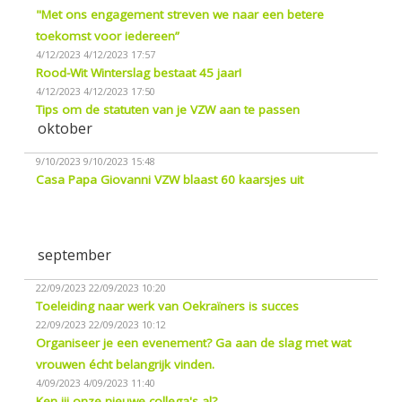
"Met ons engagement streven we naar een betere
toekomst voor iedereen”
4/12/2023
4/12/2023 17:57
Rood-Wit Winterslag bestaat 45 jaar!
4/12/2023
4/12/2023 17:50
Tips om de statuten van je VZW aan te passen
oktober
9/10/2023
9/10/2023 15:48
Casa Papa Giovanni VZW blaast 60 kaarsjes uit
september
22/09/2023
22/09/2023 10:20
Toeleiding naar werk van Oekraïners is succes
22/09/2023
22/09/2023 10:12
Organiseer je een evenement? Ga aan de slag met wat
vrouwen écht belangrijk vinden.
4/09/2023
4/09/2023 11:40
Ken jij onze nieuwe collega's al?