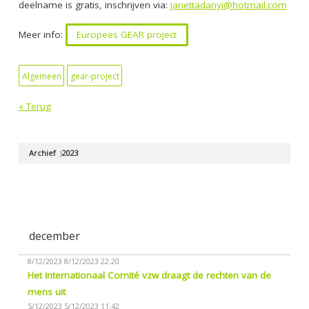
deelname is gratis, inschrijven via:
janettadanyi@hotmail.com
Meer info:
Europees GEAR project
Algemeen
gear-project
« Terug
Archief
2023
december
8/12/2023
8/12/2023 22:20
Het Internationaal Comité vzw draagt de rechten van de
mens uit
5/12/2023
5/12/2023 11:42