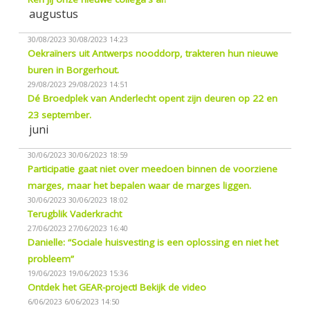
augustus
30/08/2023
30/08/2023 14:23
Oekraïners uit Antwerps nooddorp, trakteren hun nieuwe
buren in Borgerhout.
29/08/2023
29/08/2023 14:51
Dé Broedplek van Anderlecht opent zijn deuren op 22 en
23 september.
juni
30/06/2023
30/06/2023 18:59
Participatie gaat niet over meedoen binnen de voorziene
marges, maar het bepalen waar de marges liggen.
30/06/2023
30/06/2023 18:02
Terugblik Vaderkracht
27/06/2023
27/06/2023 16:40
Danielle: “Sociale huisvesting is een oplossing en niet het
probleem”
19/06/2023
19/06/2023 15:36
Ontdek het GEAR-project! Bekijk de video
6/06/2023
6/06/2023 14:50