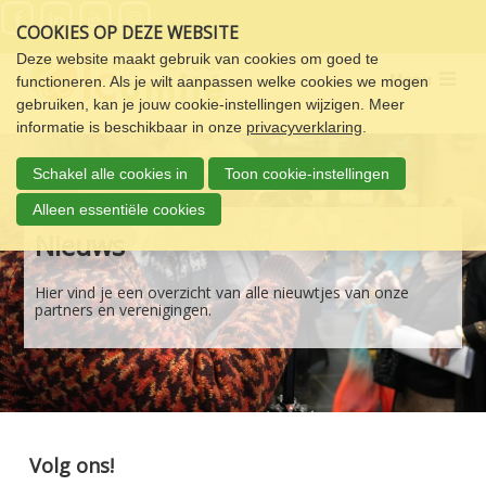
Sla
COOKIES OP DEZE WEBSITE
links
over
Deze website maakt gebruik van cookies om goed te
Menu
functioneren. Als je wilt aanpassen welke cookies we mogen
Spring
gebruiken, kan je jouw cookie-instellingen wijzigen. Meer
naar
informatie is beschikbaar in onze
privacyverklaring
.
de
navigatie
Schakel alle cookies in
Toon cookie-instellingen
Spring
naar
Alleen essentiële cookies
de
Nieuws
inhoud
Hier vind je een overzicht van alle nieuwtjes van onze
partners en verenigingen.
Volg ons!