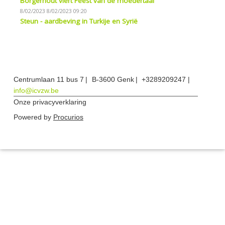
Borgerhout viert Feest van de moedertaal
8/02/2023
8/02/2023 09:20
Steun - aardbeving in Turkije en Syrië
Centrumlaan 11 bus 7
B-3600 Genk
+3289209247
info@icvzw.be
Onze privacyverklaring
Powered by
Procurios