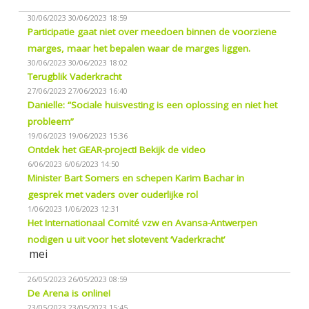
30/06/2023
30/06/2023 18:59
Participatie gaat niet over meedoen binnen de voorziene
marges, maar het bepalen waar de marges liggen.
30/06/2023
30/06/2023 18:02
Terugblik Vaderkracht
27/06/2023
27/06/2023 16:40
Danielle: “Sociale huisvesting is een oplossing en niet het
probleem”
19/06/2023
19/06/2023 15:36
Ontdek het GEAR-project! Bekijk de video
6/06/2023
6/06/2023 14:50
Minister Bart Somers en schepen Karim Bachar in
gesprek met vaders over ouderlijke rol
1/06/2023
1/06/2023 12:31
Het Internationaal Comité vzw en Avansa-Antwerpen
nodigen u uit voor het slotevent ‘Vaderkracht’
mei
26/05/2023
26/05/2023 08:59
De Arena is online!
23/05/2023
23/05/2023 15:45