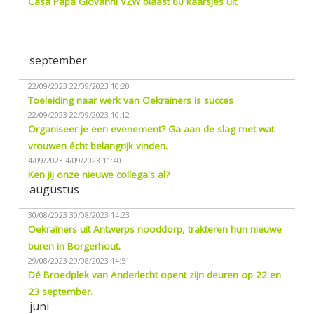
Casa Papa Giovanni VZW blaast 60 kaarsjes uit
september
22/09/2023
22/09/2023 10:20
Toeleiding naar werk van Oekraïners is succes
22/09/2023
22/09/2023 10:12
Organiseer je een evenement? Ga aan de slag met wat
vrouwen écht belangrijk vinden.
4/09/2023
4/09/2023 11:40
Ken jij onze nieuwe collega's al?
augustus
30/08/2023
30/08/2023 14:23
Oekraïners uit Antwerps nooddorp, trakteren hun nieuwe
buren in Borgerhout.
29/08/2023
29/08/2023 14:51
Dé Broedplek van Anderlecht opent zijn deuren op 22 en
23 september.
juni