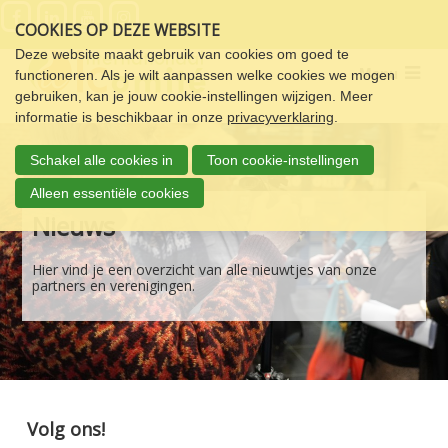
Sla
COOKIES OP DEZE WEBSITE
links
over
Deze website maakt gebruik van cookies om goed te
Menu
functioneren. Als je wilt aanpassen welke cookies we mogen
Spring
gebruiken, kan je jouw cookie-instellingen wijzigen. Meer
naar
informatie is beschikbaar in onze
privacyverklaring
.
de
navigatie
Schakel alle cookies in
Toon cookie-instellingen
Spring
naar
Alleen essentiële cookies
de
Nieuws
inhoud
Hier vind je een overzicht van alle nieuwtjes van onze
partners en verenigingen.
Volg ons!