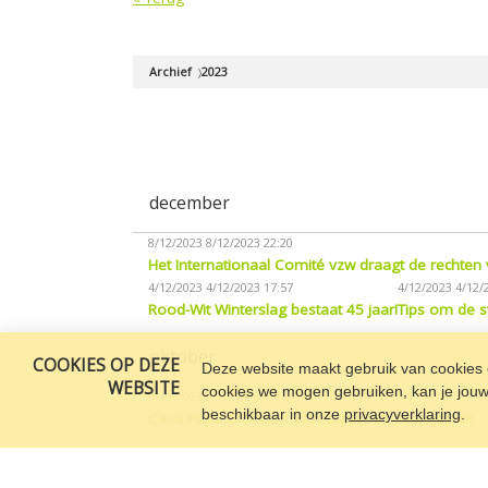
Archief
2023
december
8/12/2023
8/12/2023 22:20
Het Internationaal Comité vzw draagt de rechten
4/12/2023
4/12/2023 17:57
4/12/2023
4/12/2
Rood-Wit Winterslag bestaat 45 jaar!
Tips om de s
oktober
COOKIES OP DEZE
Deze website maakt gebruik van cookies o
WEBSITE
cookies we mogen gebruiken, kan je jouw c
9/10/2023
9/10/2023 15:48
beschikbaar in onze
privacyverklaring
.
Casa Papa Giovanni VZW blaast 60 kaarsjes uit