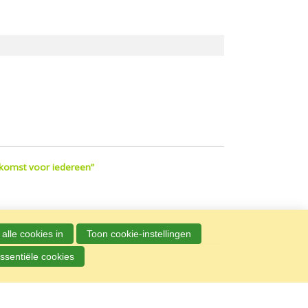
komst voor iedereen”
alle cookies in
Toon cookie-instellingen
ssentiële cookies