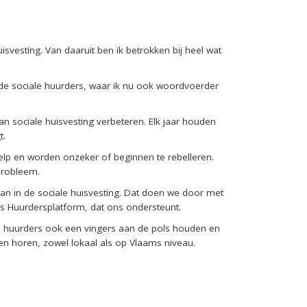
uisvesting. Van
daaruit
ben ik betrokken bij heel wat
de sociale huurders
, waar ik nu ook woordvoerder
 sociale huisvesting verbeteren. Elk jaar houden
t.
e
lp en worden onzeker of beginnen te rebelleren.
probleem.
kan in de sociale huisvesting. Dat doen we door met
 Huurdersplatform, dat ons ondersteunt.
ale huurders ook een vingers aan de pols houden en
aten horen, zowel lokaal als op Vlaams niveau.