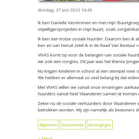
dinsdag, 27 juni 2023
16:40
Ik ben Danielle Vernimm
en
en met mijn
‘Buurtgroep
vrijwilligers
projecten
in
mijn
buurt
, zoals zorgamba
Ik ben
een trotse sociale huurder. Daarom ben i
k
a
ben
en van hieruit zetel ik in de Raad Van Bestuur
VIVAS
komt op
voor de belangen van sociale huurd
we ook een congres. Dit jaar
was het
thema
‘jonger
Nu krijgen kinderen in school al een stempel mee 
We hebben er allemaal zo veel belang bij dat ieder
Met VIVAS willen we vanuit onze ervaringen aankaar
huurders vanuit
heel
Vlaanderen samen te komen
Zeker
nu
de sociale verhuurders door Vlaanderen v
betrokken worden. Wij zijn namelijk als bewoners d
Algemeen
Discriminatie
Verenigingen
« Terug