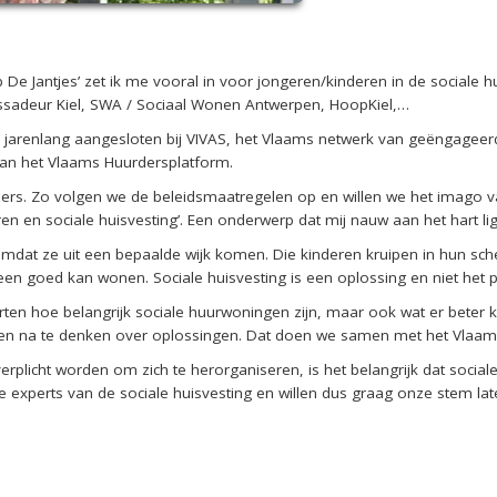
 De Jantjes’
zet ik me vooral in voor jongeren/kinderen in de sociale h
ssadeur Kiel, SWA / Sociaal Wonen Antwerpen
, HoopKiel,…
l jarenlang
aangeslote
n bij VIVAS, het Vlaams netwerk van geëngageer
 van het Vlaams Huurdersplatform.
ers.
Zo volgen we de beleidsmaatregelen op en willen we het imago van
en en sociale huisvesting’.
Een onderwerp
dat mij nauw aan het hart lig
omdat ze uit een bepaalde wijk komen. Die
kinderen
kruipen in hun sch
een goed kan wonen. Sociale huisvesting is een oplossing en niet het 
ten hoe belangrijk sociale huurwoningen zijn, maar ook wat er beter 
en
na te denken over oplossingen. Dat doen we samen met het Vlaams
erplicht worden om zich te herorganiseren, is het belangrijk dat soci
e experts van de sociale huisvesting en willen dus graag onze stem l