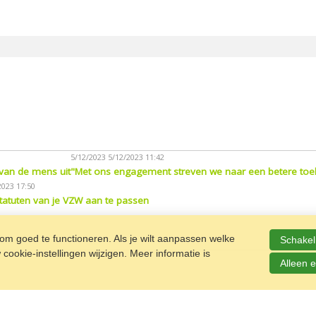
5/12/2023
5/12/2023 11:42
 van de mens uit
"Met ons engagement streven we naar een betere toe
023 17:50
tatuten van je VZW aan te passen
m goed te functioneren. Als je wilt aanpassen welke
Schakel 
ookie-instellingen wijzigen. Meer informatie is
Alleen e