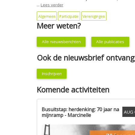
...
Lees verder
Algemeen
Participatie
Verenigingen
Meer weten?
Alle nieuwsberichten
Alle publicaties
Ook de nieuwsbrief ontvan
Inschrijven
Komende activiteiten
Busuitstap: herdenking: 70 jaar na
AUG
mijnramp - Marcinelle