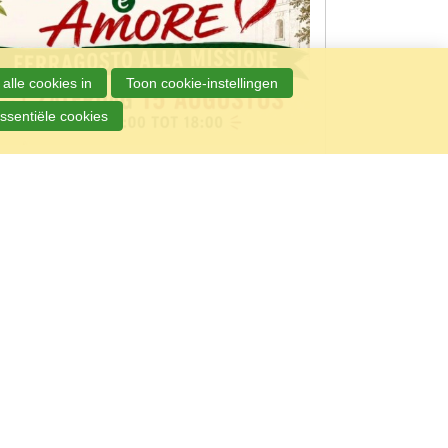
alle cookies in
Toon cookie-instellingen
ssentiële cookies
augustus 2026 │13:00
│Genk
r mee tijdens Festival Sapore e Amore op 15
ustus in Genk! Een gezellige familiedag vol
liaanse sfeer, live muziek, heerlijke gerechten uit
schillende culturen en animatie voor jong en
. Kom proeven, genieten en samen verbinding
ren tijdens Ferragosto alla Missione.
eer informatie