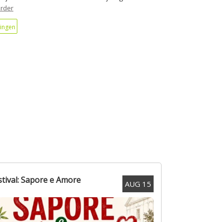
rder
ingen
stival: Sapore e Amore
AUG
15