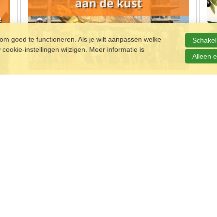
m goed te functioneren. Als je wilt aanpassen welke
Schakel 
ookie-instellingen wijzigen. Meer informatie is
Alleen e
10 - 14 augustus | Nieuwpoort | gratis
15 
,50
Deze zomer trekken Creatieve Club voor Jongeren
Vie
n
en PRO Dansschool opnieuw naar de kust voor
aug
hun jaarlijkse
PRO Kamp
in Nieuwpoort. Tijdens dit
Ita
vijfdaagse kamp staan creativiteit, plezier en
ver
ontmoeting centraal in een inspirerende omgeving
oud
en
vlak bij zee. Jongeren krijgen er de kans om hun
vie
talenten te ontdekken en samen een
M
onvergetelijke week te beleven.
Meer informatie