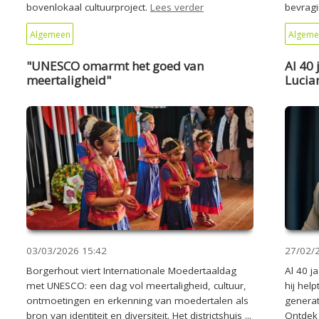
bovenlokaal cultuurproject.
Lees verder
bevragin
Algemeen
Algeme
"UNESCO omarmt het goed van
Al 40 
meertaligheid"
Lucia
03/03/2026
15:42
27/02/
Borgerhout viert Internationale Moedertaaldag
Al 40 j
met UNESCO: een dag vol meertaligheid, cultuur,
hij hel
ontmoetingen en erkenning van moedertalen als
generat
bron van identiteit en diversiteit. Het districtshuis ...
Ontdek 