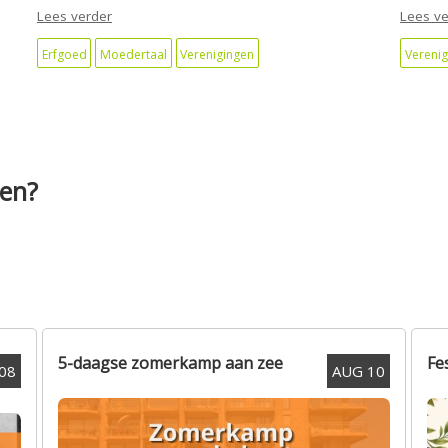
Lees verder
Lees ve
Erfgoed
Moedertaal
Verenigingen
Verenig
gen?
5-daagse zomerkamp aan zee
Fe
08
AUG
10