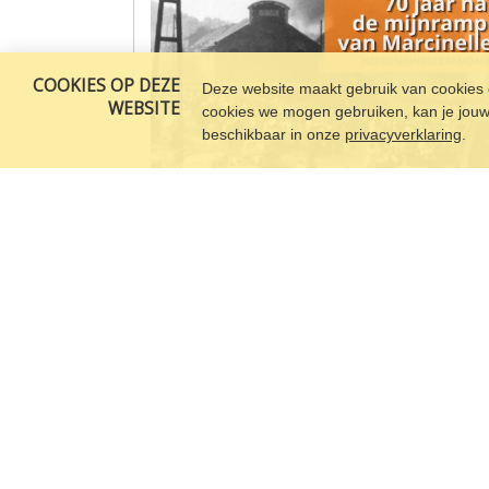
COOKIES OP DEZE
Deze website maakt gebruik van cookies o
WEBSITE
cookies we mogen gebruiken, kan je jouw c
beschikbaar in onze
privacyverklaring
.
8 augustus 2026 │05:30
│Marcinelle│vanaf € 12
Busuitstap
: Op 8 augustus 2026 staan we same
stil bij 70 jaar mijnramp van Marcinelle. We
herdenken de 262 slachtoffers, onder wie 136
Italianen, tijdens de officiële plechtigheid en
nodigen u uit om deze betekenisvolle dag sam
met ons te beleven. We voorzien twee bussen
hiernaar toe.
Meer informatie