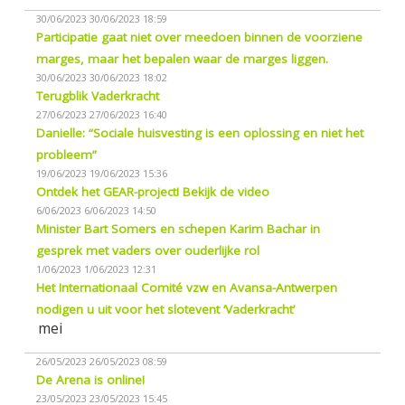
30/06/2023
30/06/2023 18:59
Participatie gaat niet over meedoen binnen de voorziene
marges, maar het bepalen waar de marges liggen.
30/06/2023
30/06/2023 18:02
Terugblik Vaderkracht
27/06/2023
27/06/2023 16:40
Danielle: “Sociale huisvesting is een oplossing en niet het
probleem”
19/06/2023
19/06/2023 15:36
Ontdek het GEAR-project! Bekijk de video
6/06/2023
6/06/2023 14:50
Minister Bart Somers en schepen Karim Bachar in
gesprek met vaders over ouderlijke rol
1/06/2023
1/06/2023 12:31
Het Internationaal Comité vzw en Avansa-Antwerpen
nodigen u uit voor het slotevent ‘Vaderkracht’
mei
26/05/2023
26/05/2023 08:59
De Arena is online!
23/05/2023
23/05/2023 15:45