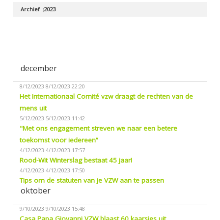
Archief
2023
december
8/12/2023
8/12/2023 22:20
Het Internationaal Comité vzw draagt de rechten van de
mens uit
5/12/2023
5/12/2023 11:42
"Met ons engagement streven we naar een betere
toekomst voor iedereen”
4/12/2023
4/12/2023 17:57
Rood-Wit Winterslag bestaat 45 jaar!
4/12/2023
4/12/2023 17:50
Tips om de statuten van je VZW aan te passen
oktober
9/10/2023
9/10/2023 15:48
Casa Papa Giovanni VZW blaast 60 kaarsjes uit