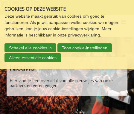
Sla
COOKIES OP DEZE WEBSITE
links
over
Deze website maakt gebruik van cookies om goed te
Menu
functioneren. Als je wilt aanpassen welke cookies we mogen
Spring
gebruiken, kan je jouw cookie-instellingen wijzigen. Meer
naar
informatie is beschikbaar in onze
privacyverklaring
.
de
navigatie
Schakel alle cookies in
Toon cookie-instellingen
Spring
naar
Alleen essentiële cookies
de
Nieuws
inhoud
Hier vind je een overzicht van alle nieuwtjes van onze
partners en verenigingen.