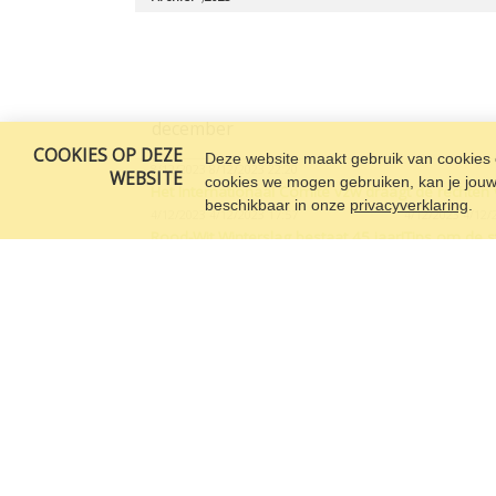
december
COOKIES OP DEZE
Deze website maakt gebruik van cookies o
8/12/2023
8/12/2023 22:20
WEBSITE
cookies we mogen gebruiken, kan je jouw c
Het Internationaal Comité vzw draagt de rechten
beschikbaar in onze
privacyverklaring
.
4/12/2023
4/12/2023 17:57
4/12/2023
4/12/2
Rood-Wit Winterslag bestaat 45 jaar!
Tips om de s
oktober
9/10/2023
9/10/2023 15:48
Casa Papa Giovanni VZW blaast 60 kaarsjes uit
september
22/09/2023
22/09/2023 10:20
22/