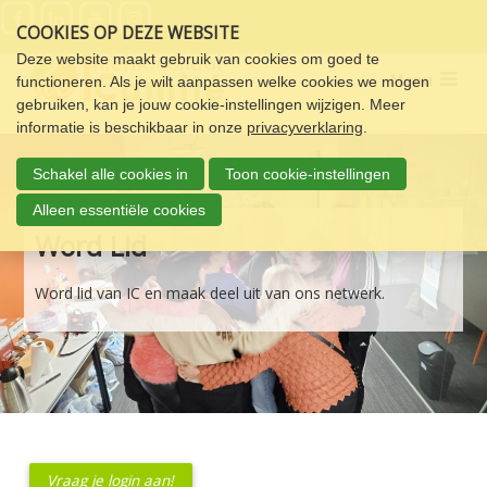
Sla
COOKIES OP DEZE WEBSITE
links
over
Deze website maakt gebruik van cookies om goed te
Menu
functioneren. Als je wilt aanpassen welke cookies we mogen
Spring
gebruiken, kan je jouw cookie-instellingen wijzigen. Meer
naar
informatie is beschikbaar in onze
privacyverklaring
.
de
navigatie
Schakel alle cookies in
Toon cookie-instellingen
Spring
naar
Alleen essentiële cookies
de
Word Lid
inhoud
Word lid van IC en maak deel uit van ons netwerk.
Vraag je login aan!