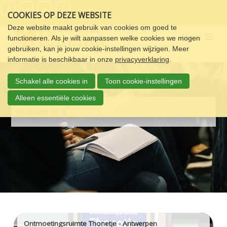
Sla
COOKIES OP DEZE WEBSITE
links
over
Deze website maakt gebruik van cookies om goed te
Menu
functioneren. Als je wilt aanpassen welke cookies we mogen
Spring
gebruiken, kan je jouw cookie-instellingen wijzigen. Meer
naar
informatie is beschikbaar in onze
privacyverklaring
.
de
navigatie
Schakel alle cookies in
Toon cookie-instellingen
Spring
naar
Alleen essentiële cookies
de
Reserveer bij IC
inhoud
Ontmoetingsruimte Thonetje - Antwerpen