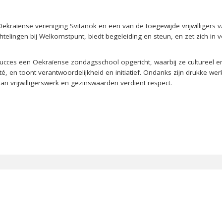
ekraïense vereniging Svitanok en een van de toegewijde vrijwilligers van
telingen bij Welkomstpunt, biedt begeleiding en steun, en zet zich in voo
cces een Oekraïense zondagsschool opgericht, waarbij ze cultureel er
ité, en toont verantwoordelijkheid en initiatief. Ondanks zijn drukke 
aan vrijwilligerswerk en gezinswaarden verdient respect.