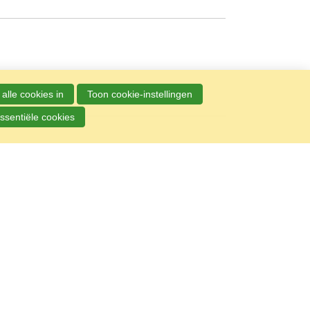
alle cookies in
Toon cookie-instellingen
ssentiële cookies
r, beste keer!
a jongeren