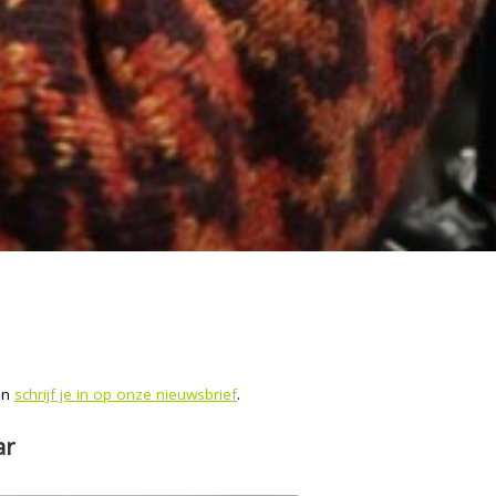
 en
schrijf je in op onze nieuwsbrief
.
ar