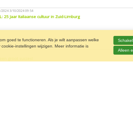
0/2024
3/10/2024 09:54
L: 25 Jaar Italiaanse cultuur in Zuid-Limburg
m goed te functioneren. Als je wilt aanpassen welke
Schakel 
ookie-instellingen wijzigen. Meer informatie is
Alleen e
een groot succes!
27/06/2024
27/06/2024 12:08
ijkheid voor Roma meisjes
Oekraïense zomerschool in Genk. Derde kee
25/06/2024
25/06/2024 15:35
van feest en samenzijn
Europa's inzet voor gendergelijkheid bij de Rom