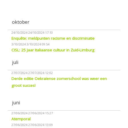
oktober
24/10/2024
24/10/2024 17:10
Enquête: meldpunten racisme en discriminatie
3/10/2024
3/10/2024 09:54
CISL: 25 Jaar Italiaanse cultuur in Zuid-Limburg
juli
27/07/2024
27/07/2024 12:02
Derde editie Oekraïense zomerschool was weer een
groot succes!
juni
27/06/2024
27/06/2024 15:27
Atemporal
27/06/2024
27/06/2024 13:09