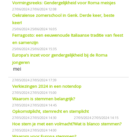
Vormingsreeks: Gendergelijkheid voor Roma meisjes
27/06/2024
27/06/2024 12:08
Oekraïense zomerschool in Genk. Derde keer, beste
keer!
25/06/2024
25/06/2024 16:05
Ferragosto: een eeuwenoude Italiaanse traditie van feest
en samenzijn
25/06/2024
25/06/2024 15:35
Europa's inzet voor gendergelijkheid bij de Roma
jongeren
mei
27/05/2024
27/05/2024 17:39
Verkiezingen 2024 in een notendop
27/05/2024
27/05/2024 15:00
Waarom is stemmen belangrijk?
27/05/2024
27/05/2024 14:45
Opkomstplicht, stemrecht en stemplicht
27/05/2024
27/05/2024 14:30
27/05/2024
27/05/2024 14:15
Hoe stem je met een volmacht?
Wat is blanco stemmen?
27/05/2024
27/05/2024 14:00
Waarom voor Europa stemmen?