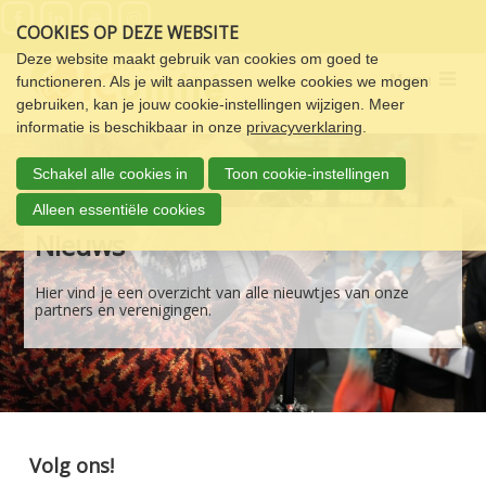
Sla
COOKIES OP DEZE WEBSITE
links
over
Deze website maakt gebruik van cookies om goed te
Menu
functioneren. Als je wilt aanpassen welke cookies we mogen
Spring
gebruiken, kan je jouw cookie-instellingen wijzigen. Meer
naar
informatie is beschikbaar in onze
privacyverklaring
.
de
navigatie
Schakel alle cookies in
Toon cookie-instellingen
Spring
naar
Alleen essentiële cookies
de
Nieuws
inhoud
Hier vind je een overzicht van alle nieuwtjes van onze
partners en verenigingen.
Volg ons!