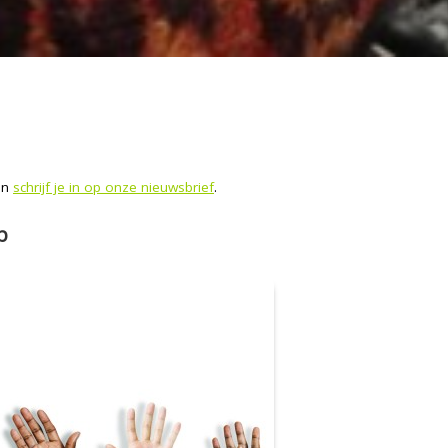
 en
schrijf je in op onze nieuwsbrief
.
p