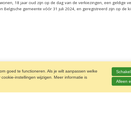
wonen, 18 jaar oud zijn op de dag van de verkiezingen, een geldige verb
n Belgische gemeente vóór 31 juli 2024, en geregistreerd zijn op de k
m goed te functioneren. Als je wilt aanpassen welke
Schakel 
ookie-instellingen wijzigen. Meer informatie is
Alleen e
0/2024
3/10/2024 09:54
L: 25 Jaar Italiaanse cultuur in Zuid-Limburg