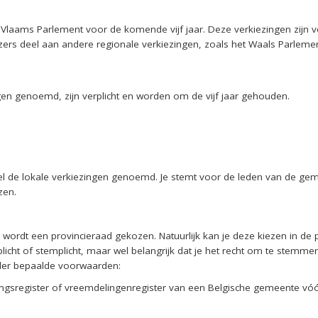
 Vlaams Parlement voor de komende vijf jaar. Deze verkiezingen zijn ve
zers deel aan andere regionale verkiezingen, zoals het Waals Parleme
gen genoemd, zijn verplicht en worden om de vijf jaar gehouden.
l de lokale verkiezingen genoemd. Je stemt voor de leden van de gem
zen.
e wordt een provincieraad gekozen. Natuurlijk kan je deze kiezen in de
plicht of stemplicht, maar wel belangrijk dat je het recht om te stemm
nder bepaalde voorwaarden:
ingsregister of vreemdelingenregister van een Belgische gemeente vóó