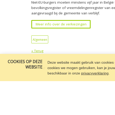
Niet-EU-burgers
moeten minstens vijf jaar in België 
bevolkingsregister of vreemdelingenregister van ee
aangevraagd bij de gemeente van verblijf.
Meer info over de verkiezingen
Algemeen
« Terug
COOKIES OP DEZE
Deze website maakt gebruik van cookies o
WEBSITE
cookies we mogen gebruiken, kan je jouw c
Archief
2024
beschikbaar in onze
privacyverklaring
.
oktober
24/10/2024
24/10/2024 17:10
3/1
Enquête: meldpunten racisme en discriminatie
CIS