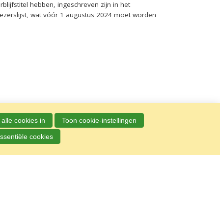
lijfstitel hebben, ingeschreven zijn in het
iezerslijst, wat vóór 1 augustus 2024 moet worden
alle cookies in
Toon cookie-instellingen
ssentiële cookies