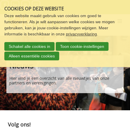
Sla
COOKIES OP DEZE WEBSITE
links
over
Deze website maakt gebruik van cookies om goed te
Menu
functioneren. Als je wilt aanpassen welke cookies we mogen
Spring
gebruiken, kan je jouw cookie-instellingen wijzigen. Meer
naar
informatie is beschikbaar in onze
privacyverklaring
.
de
navigatie
Schakel alle cookies in
Toon cookie-instellingen
Spring
naar
Alleen essentiële cookies
de
Nieuws
inhoud
Hier vind je een overzicht van alle nieuwtjes van onze
partners en verenigingen.
Volg ons!