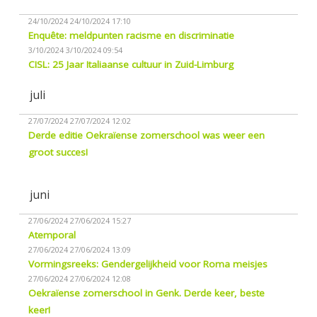
24/10/2024
24/10/2024 17:10
Enquête: meldpunten racisme en discriminatie
3/10/2024
3/10/2024 09:54
CISL: 25 Jaar Italiaanse cultuur in Zuid-Limburg
juli
27/07/2024
27/07/2024 12:02
Derde editie Oekraïense zomerschool was weer een
groot succes!
juni
27/06/2024
27/06/2024 15:27
Atemporal
27/06/2024
27/06/2024 13:09
Vormingsreeks: Gendergelijkheid voor Roma meisjes
27/06/2024
27/06/2024 12:08
Oekraïense zomerschool in Genk. Derde keer, beste
keer!