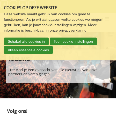
Sla
COOKIES OP DEZE WEBSITE
links
over
Deze website maakt gebruik van cookies om goed te
Menu
functioneren. Als je wilt aanpassen welke cookies we mogen
Spring
gebruiken, kan je jouw cookie-instellingen wijzigen. Meer
naar
informatie is beschikbaar in onze
privacyverklaring
.
de
navigatie
Schakel alle cookies in
Toon cookie-instellingen
Spring
naar
Alleen essentiële cookies
de
Nieuws
inhoud
Hier vind je een overzicht van alle nieuwtjes van onze
partners en verenigingen.
Volg ons!