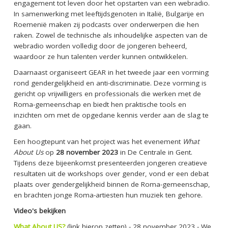
engagement tot leven door het opstarten van een webradio.
In samenwerking met leeftijdsgenoten in Italië, Bulgarije en
Roemenië maken zij podcasts over onderwerpen die hen
raken. Zowel de technische als inhoudelijke aspecten van de
webradio worden volledig door de jongeren beheerd,
waardoor ze hun talenten verder kunnen ontwikkelen.
Daarnaast organiseert GEAR in het tweede jaar een vorming
rond gendergelijkheid en anti-discriminatie. Deze vorming is
gericht op vrijwilligers en professionals die werken met de
Roma-gemeenschap en biedt hen praktische tools en
inzichten om met de opgedane kennis verder aan de slag te
gaan.
Een hoogtepunt van het project was het evenement
What
About Us
op
28 november 2023
in De Centrale in Gent.
Tijdens deze bijeenkomst presenteerden jongeren creatieve
resultaten uit de workshops over gender, vond er een debat
plaats over gendergelijkheid binnen de Roma-gemeenschap,
en brachten jonge Roma-artiesten hun muziek ten gehore.
Video's bekijken
What About US?
(link hierop zetten) - 28 november 2023 - We