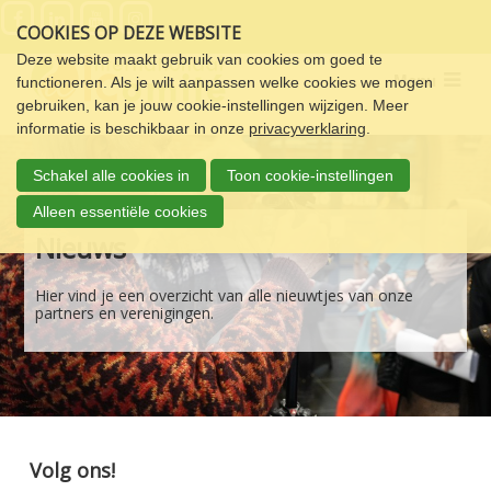
Sla
COOKIES OP DEZE WEBSITE
links
over
Deze website maakt gebruik van cookies om goed te
Menu
functioneren. Als je wilt aanpassen welke cookies we mogen
Spring
gebruiken, kan je jouw cookie-instellingen wijzigen. Meer
naar
informatie is beschikbaar in onze
privacyverklaring
.
de
navigatie
Schakel alle cookies in
Toon cookie-instellingen
Spring
naar
Alleen essentiële cookies
de
Nieuws
inhoud
Hier vind je een overzicht van alle nieuwtjes van onze
partners en verenigingen.
Volg ons!