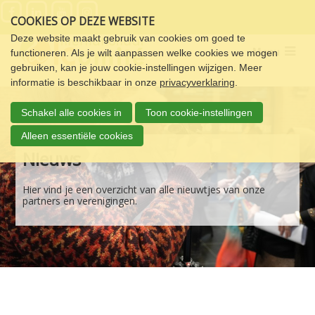
Sla
COOKIES OP DEZE WEBSITE
links
over
Deze website maakt gebruik van cookies om goed te
Menu
functioneren. Als je wilt aanpassen welke cookies we mogen
Spring
gebruiken, kan je jouw cookie-instellingen wijzigen. Meer
naar
informatie is beschikbaar in onze
privacyverklaring
.
de
navigatie
Schakel alle cookies in
Toon cookie-instellingen
Spring
naar
Alleen essentiële cookies
de
Nieuws
inhoud
Hier vind je een overzicht van alle nieuwtjes van onze
partners en verenigingen.