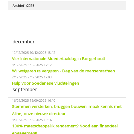
Archief
2025
december
10/12/2025
10/12/2025 18:12
Vier Internationale Moedertaaldag in Borgerhout!
8/12/2025
8/12/2025 17:12
Wij weigeren te vergeten - Dag van de mensenrechten
2/12/2025
2/12/2025 17:03
Hulp voor Soedanese vluchtelingen
september
16/09/2025
16/09/2025 16:10
Stemmen versterken, bruggen bouwen: maak kennis met
Aline, onze nieuwe directeur
8/09/2025
8/09/2025 12:16
100% maatschappelijk rendement? Nood aan financieel
engagement!