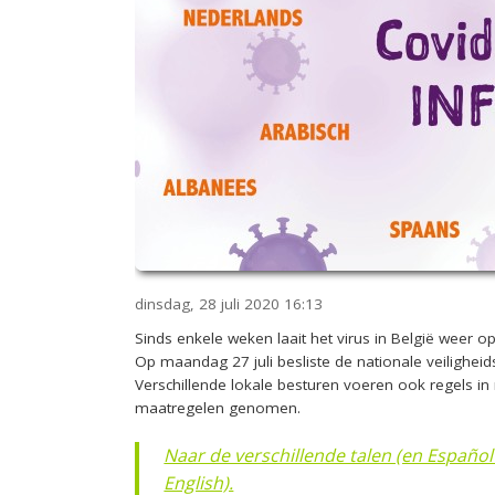
dinsdag, 28 juli 2020
16:13
Sinds enkele weken laait het virus in België weer op,
Op maandag 27 juli besliste de nationale veilighei
Verschillende lokale besturen voeren ook regels in
maatregelen genomen.
Naar de verschillende talen (en Español - In italiano - بالعربية - на русском - w języku polskim - en Franç
English).