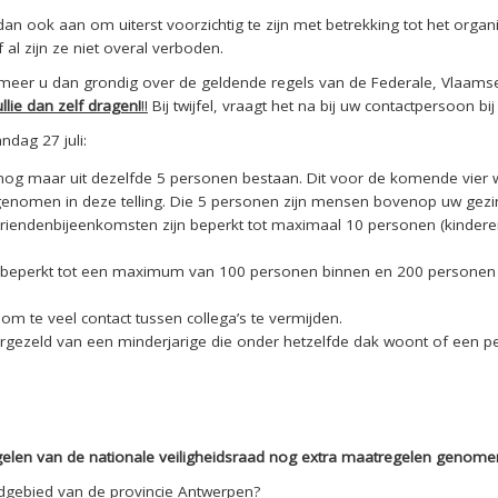
n ook aan om uiterst voorzichtig te zijn met betrekking tot het organise
 al zijn ze niet overal verboden.
nformeer u dan grondig over de geldende regels van de Federale, Vlaam
lie dan zelf dragen!
!!
Bij twijfel, vraagt het na bij uw contactpersoon bij 
ndag 27 juli:
nog maar uit dezelfde 5 personen bestaan. Dit voor de komende vier 
opgenomen in deze telling. Die 5 personen zijn mensen bovenop uw gezi
 vriendenbijeenkomsten zijn beperkt tot maximaal 10 personen (kindere
jn beperkt tot een maximum van 100 personen binnen en 200 personen
m te veel contact tussen collega’s te vermijden.
rgezeld van een minderjarige die onder hetzelfde dak woont of een 
gelen van de nationale veiligheidsraad nog extra maatregelen genome
dgebied van de provincie Antwerpen?