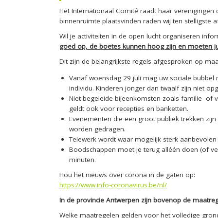
Het Internationaal Comité raadt haar verenigingen da
binnenruimte plaatsvinden raden wij ten stelligste af
Wil je activiteiten in de open lucht organiseren i
goed op, de boetes kunnen hoog zijn en moeten jul
Dit zijn de belangrijkste regels afgesproken op maa
Vanaf woensdag 29 juli mag uw sociale bubbel 
individu. Kinderen jonger dan twaalf zijn niet 
Niet-begeleide bijeenkomsten zoals familie- of
geldt ook voor recepties en banketten.
Evenementen die een groot publiek trekken zi
worden gedragen.
Telewerk wordt waar mogelijk sterk aanbevolen o
Boodschappen moet je terug alléén doen (of ve
minuten.
Hou het nieuws over corona in de gaten op:
https://www.info-coronavirus.be/nl/
In de provincie Antwerpen zijn bovenop de maatre
Welke maatregelen gelden voor het volledige gron