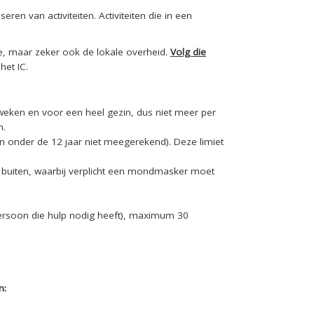
ren van activiteiten. Activiteiten die in een
se, maar zeker ook de lokale overheid.
Volg die
het IC.
weken en voor een heel gezin, dus niet meer per
n.
n onder de 12 jaar niet meegerekend). Deze limiet
 buiten, waarbij verplicht een mondmasker moet
persoon die hulp nodig heeft), maximum 30
n: