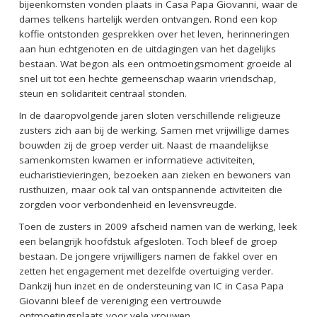
bijeenkomsten vonden plaats in Casa Papa Giovanni, waar de
dames telkens hartelijk werden ontvangen. Rond een kop
koffie ontstonden gesprekken over het leven, herinneringen
aan hun echtgenoten en de uitdagingen van het dagelijks
bestaan. Wat begon als een ontmoetingsmoment groeide al
snel uit tot een hechte gemeenschap waarin vriendschap,
steun en solidariteit centraal stonden.
In de daaropvolgende jaren sloten verschillende religieuze
zusters zich aan bij de werking. Samen met vrijwillige dames
bouwden zij de groep verder uit. Naast de maandelijkse
samenkomsten kwamen er informatieve activiteiten,
eucharistievieringen, bezoeken aan zieken en bewoners van
rusthuizen, maar ook tal van ontspannende activiteiten die
zorgden voor verbondenheid en levensvreugde.
Toen de zusters in 2009 afscheid namen van de werking, leek
een belangrijk hoofdstuk afgesloten. Toch bleef de groep
bestaan. De jongere vrijwilligers namen de fakkel over en
zetten het engagement met dezelfde overtuiging verder.
Dankzij hun inzet en de ondersteuning van IC in Casa Papa
Giovanni bleef de vereniging een vertrouwde
ontmoetingsplaats voor vele vrouwen.