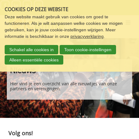
Sla
COOKIES OP DEZE WEBSITE
links
over
Deze website maakt gebruik van cookies om goed te
Menu
functioneren. Als je wilt aanpassen welke cookies we mogen
Spring
gebruiken, kan je jouw cookie-instellingen wijzigen. Meer
naar
informatie is beschikbaar in onze
privacyverklaring
.
de
navigatie
Schakel alle cookies in
Toon cookie-instellingen
Spring
naar
Alleen essentiële cookies
de
Nieuws
inhoud
Hier vind je een overzicht van alle nieuwtjes van onze
partners en verenigingen.
Volg ons!