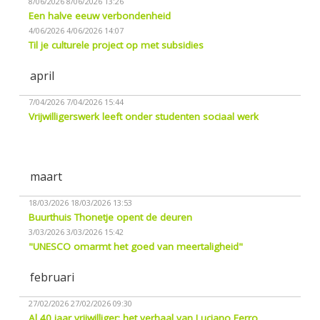
8/06/2026
8/06/2026 13:26
Een halve eeuw verbondenheid
4/06/2026
4/06/2026 14:07
Til je culturele project op met subsidies
april
7/04/2026
7/04/2026 15:44
Vrijwilligerswerk leeft onder studenten sociaal werk
maart
18/03/2026
18/03/2026 13:53
Buurthuis Thonetje opent de deuren
3/03/2026
3/03/2026 15:42
"UNESCO omarmt het goed van meertaligheid"
februari
27/02/2026
27/02/2026 09:30
Al 40 jaar vrijwilliger: het verhaal van Luciano Ferro