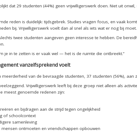
blijkt dat 29 studenten (44%) geen vrijwilligerswerk doen. Niet uit onwi
e reden is duidelijk: tijdsgebrek. Studies vragen focus, en vaak kom
den bij. Vrijwilligerswerk voelt dan al snel als iets wat er nog bij moet.
 slechts twee studenten aangeven geen interesse te hebben. De bereidh
en.
 je in te zetten is er vaak wel — het is de ruimte die ontbreekt.”
gement vanzelfsprekend voelt
n meerderheid van de bevraagde studenten, 37 studenten (56%), aan zich
veelzeggend. Vrijwilligerswerk leeft bij deze groep niet alleen als acti
De meest genoemde redenen zijn:
reëren en bijdragen aan de strijd tegen ongelijkheid
g of schoolcontext
rdigere samenleving
euwe mensen ontmoeten en vriendschappen opbouwen