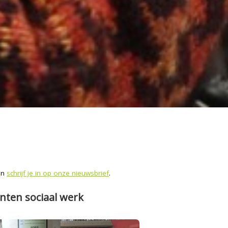
 en
schrijf je in op onze nieuwsbrief
.
enten sociaal werk