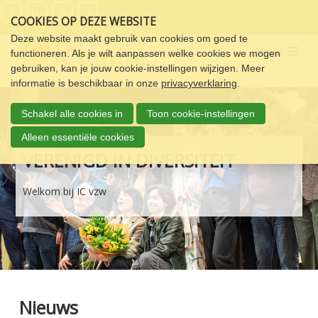
Sla
COOKIES OP DEZE WEBSITE
links
over
Deze website maakt gebruik van cookies om goed te
Menu
functioneren. Als je wilt aanpassen welke cookies we mogen
Spring
gebruiken, kan je jouw cookie-instellingen wijzigen. Meer
naar
informatie is beschikbaar in onze
privacyverklaring
.
de
navigatie
Schakel alle cookies in
Toon cookie-instellingen
Spring
naar
Alleen essentiële cookies
de
VERENIGD IN DIVERSITEIT
inhoud
Welkom bij IC vzw
Nieuws