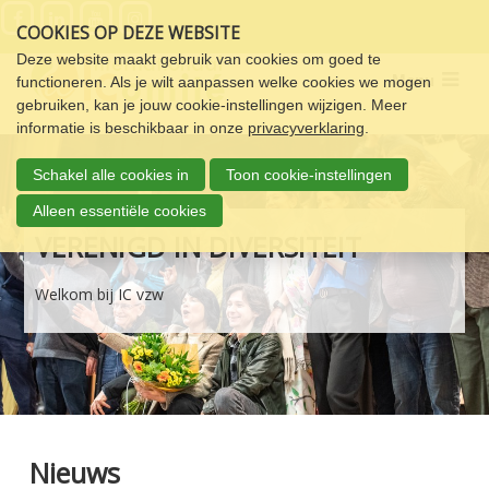
Sla
COOKIES OP DEZE WEBSITE
links
over
Deze website maakt gebruik van cookies om goed te
Menu
functioneren. Als je wilt aanpassen welke cookies we mogen
Spring
gebruiken, kan je jouw cookie-instellingen wijzigen. Meer
naar
informatie is beschikbaar in onze
privacyverklaring
.
de
navigatie
Schakel alle cookies in
Toon cookie-instellingen
Spring
naar
Alleen essentiële cookies
de
VERENIGD IN DIVERSITEIT
inhoud
Welkom bij IC vzw
Nieuws