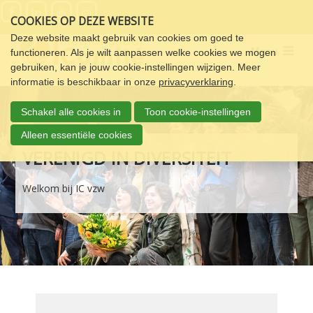
Sla
COOKIES OP DEZE WEBSITE
links
over
Deze website maakt gebruik van cookies om goed te
Menu
functioneren. Als je wilt aanpassen welke cookies we mogen
Spring
gebruiken, kan je jouw cookie-instellingen wijzigen. Meer
naar
informatie is beschikbaar in onze
privacyverklaring
.
de
navigatie
Schakel alle cookies in
Toon cookie-instellingen
Spring
naar
Alleen essentiële cookies
de
VERENIGD IN DIVERSITEIT
inhoud
Welkom bij IC vzw