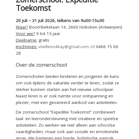
Toekomst
20 juli – 31 juli 2026, telkens van 9u00-15u30
Waar?
Boombekelaan 14, 2660 Hoboken (Antwerpen)
Voor wie?
9 tot 13 jaar
Deelname:
gratis
Inschrijven:
vladleno4kay@gmail.com
of
0466 15 60
28
Over de zomerschool
Zomerscholen bieden kinderen en jongeren de kans
om ook tijdens de vakantie verder te leren, zodat ze
sterker kunnen starten aan het nieuwe schooljaar.
Naast leren is er ook ruimte voor ontspanning en
plezier, met een gevarieerd aanbod van activiteiten.
De zomerschool “Expeditie Toekomst” combineert
taal- en leerondersteuning met creatieve en speelse
activiteiten. Zo werken we niet alleen aan schoolse
vaardigheden, maar ook aan sociale en emotionele
groei. We hanteren een brede, holistische aanpak