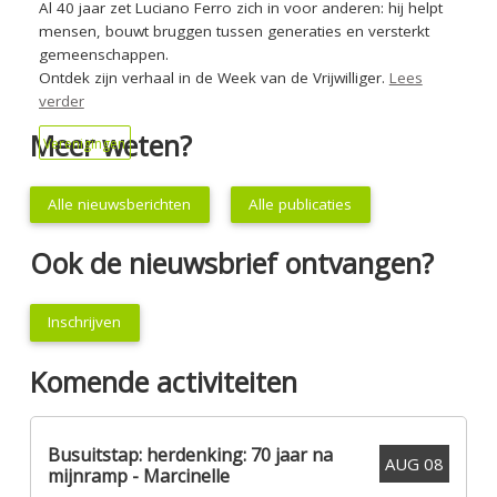
Al 40 jaar zet Luciano Ferro zich in voor anderen: hij helpt
mensen, bouwt bruggen tussen generaties en versterkt
gemeenschappen.
Ontdek zijn verhaal in de Week van de Vrijwilliger.
Lees
verder
Meer weten?
Verenigingen
Alle nieuwsberichten
Alle publicaties
Ook de nieuwsbrief ontvangen?
Inschrijven
Komende activiteiten
Busuitstap: herdenking: 70 jaar na
AUG
08
mijnramp - Marcinelle