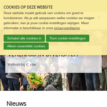
Sla
COOKIES OP DEZE WEBSITE
links
over
Deze website maakt gebruik van cookies om goed te
Menu
functioneren. Als je wilt aanpassen welke cookies we mogen
Spring
gebruiken, kan je jouw cookie-instellingen wijzigen. Meer
naar
informatie is beschikbaar in onze
privacyverklaring
.
de
navigatie
Schakel alle cookies in
Toon cookie-instellingen
Spring
naar
Alleen essentiële cookies
de
VERENIGD IN DIVERSITEIT
inhoud
Welkom bij IC vzw
Nieuws