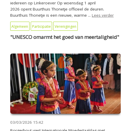
iedereen op Linkeroever Op woensdag 1 april
2026 opent Buurthuis Thonetje officieel de deuren.
Buurthuis Thonetje is een nieuwe, warme ...
Lees verder
Algemeen
Participatie
Verenigingen
"UNESCO omarmt het goed van meertaligheid"
03/03/2026
15:42
Borgerhout viert Internationale Moedertaaldag met