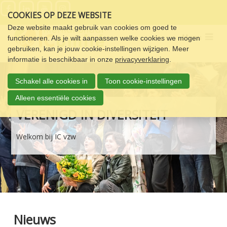
Sla
COOKIES OP DEZE WEBSITE
links
over
Deze website maakt gebruik van cookies om goed te
Menu
functioneren. Als je wilt aanpassen welke cookies we mogen
Spring
gebruiken, kan je jouw cookie-instellingen wijzigen. Meer
naar
informatie is beschikbaar in onze
privacyverklaring
.
de
navigatie
Schakel alle cookies in
Toon cookie-instellingen
Spring
naar
Alleen essentiële cookies
de
VERENIGD IN DIVERSITEIT
inhoud
Welkom bij IC vzw
Nieuws