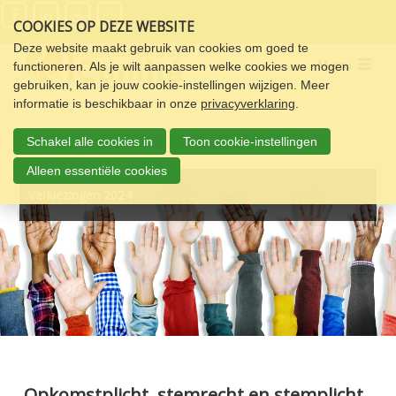
Sla
COOKIES OP DEZE WEBSITE
links
over
Deze website maakt gebruik van cookies om goed te
Menu
functioneren. Als je wilt aanpassen welke cookies we mogen
Spring
gebruiken, kan je jouw cookie-instellingen wijzigen. Meer
naar
informatie is beschikbaar in onze
privacyverklaring
.
de
navigatie
Schakel alle cookies in
Toon cookie-instellingen
Spring
naar
Alleen essentiële cookies
de
Verkiezingen 2024
inhoud
Opkomstplicht, stemrecht en stemplicht