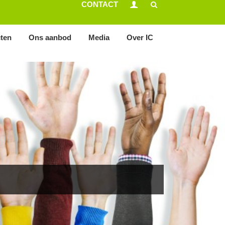
CONTACT
cten
Ons aanbod
Media
Over IC
Verenigingen aan het woord