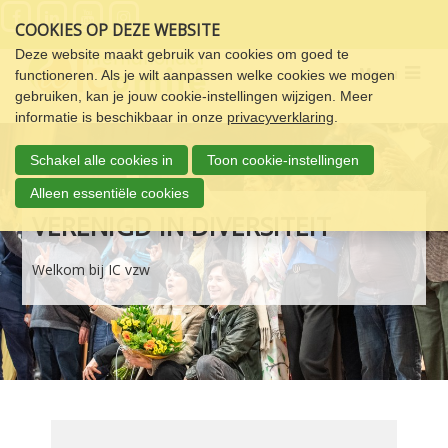
Sla
COOKIES OP DEZE WEBSITE
links
over
Deze website maakt gebruik van cookies om goed te
Menu
functioneren. Als je wilt aanpassen welke cookies we mogen
Spring
gebruiken, kan je jouw cookie-instellingen wijzigen. Meer
naar
informatie is beschikbaar in onze
privacyverklaring
.
de
navigatie
Schakel alle cookies in
Toon cookie-instellingen
Spring
naar
Alleen essentiële cookies
de
VERENIGD IN DIVERSITEIT
inhoud
Welkom bij IC vzw