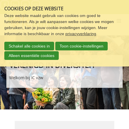
Sla
COOKIES OP DEZE WEBSITE
links
over
Deze website maakt gebruik van cookies om goed te
Menu
functioneren. Als je wilt aanpassen welke cookies we mogen
Spring
gebruiken, kan je jouw cookie-instellingen wijzigen. Meer
naar
informatie is beschikbaar in onze
privacyverklaring
.
de
navigatie
Schakel alle cookies in
Toon cookie-instellingen
Spring
naar
Alleen essentiële cookies
de
VERENIGD IN DIVERSITEIT
inhoud
Welkom bij IC vzw