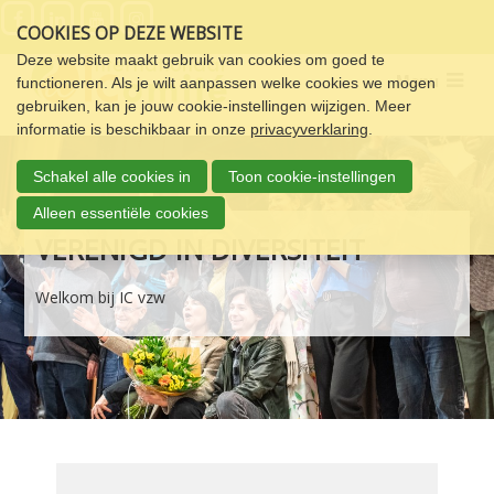
Sla
COOKIES OP DEZE WEBSITE
links
over
Deze website maakt gebruik van cookies om goed te
Menu
functioneren. Als je wilt aanpassen welke cookies we mogen
Spring
gebruiken, kan je jouw cookie-instellingen wijzigen. Meer
naar
informatie is beschikbaar in onze
privacyverklaring
.
de
navigatie
Schakel alle cookies in
Toon cookie-instellingen
Spring
naar
Alleen essentiële cookies
de
VERENIGD IN DIVERSITEIT
inhoud
Welkom bij IC vzw