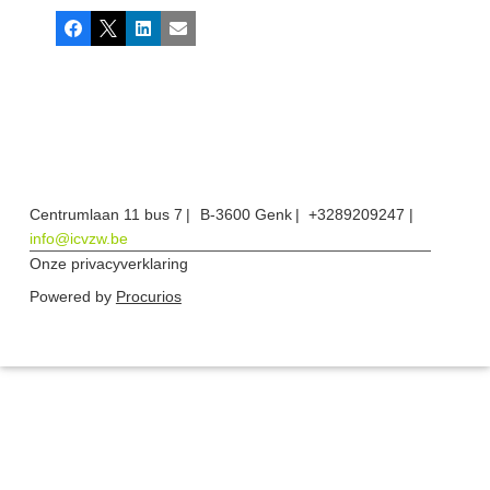
Facebook
X
LinkedIn
E-mail
Centrumlaan 11 bus 7
B-3600 Genk
+3289209247
info@icvzw.be
Onze privacyverklaring
Powered by
Procurios