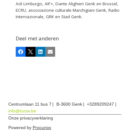
Acli Limburgo, AIF+, Dante Alighieri Genk en Brussel,
ECRU, associazione culturale Marchigiani Genk, Radio
Internazionale, GRK en Stad Genk.
Deel met anderen
Facebook
X
LinkedIn
E-mail
Centrumlaan 11 bus 7
B-3600 Genk
+3289209247
info@icvzw.be
Onze privacyverklaring
Powered by
Procurios