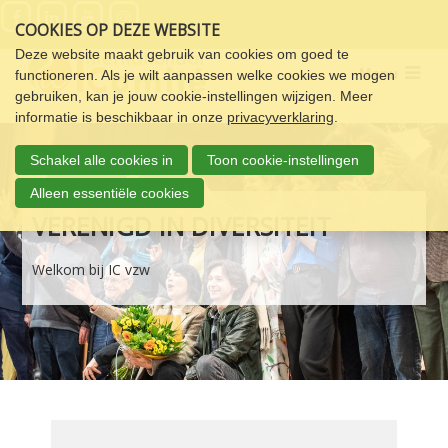
Sla
COOKIES OP DEZE WEBSITE
links
over
Deze website maakt gebruik van cookies om goed te
Menu
functioneren. Als je wilt aanpassen welke cookies we mogen
Spring
gebruiken, kan je jouw cookie-instellingen wijzigen. Meer
naar
informatie is beschikbaar in onze
privacyverklaring
.
de
navigatie
Schakel alle cookies in
Toon cookie-instellingen
Spring
naar
Alleen essentiële cookies
de
VERENIGD IN DIVERSITEIT
inhoud
Welkom bij IC vzw