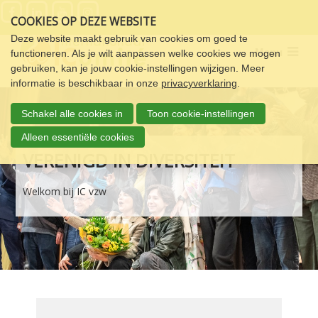
Sla
COOKIES OP DEZE WEBSITE
links
over
Deze website maakt gebruik van cookies om goed te
Menu
functioneren. Als je wilt aanpassen welke cookies we mogen
Spring
gebruiken, kan je jouw cookie-instellingen wijzigen. Meer
naar
informatie is beschikbaar in onze
privacyverklaring
.
de
navigatie
Schakel alle cookies in
Toon cookie-instellingen
Spring
naar
Alleen essentiële cookies
de
VERENIGD IN DIVERSITEIT
inhoud
Welkom bij IC vzw