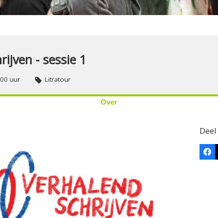
rijven - sessie 1
00 uur
Litratour
Over
Deel
Fa