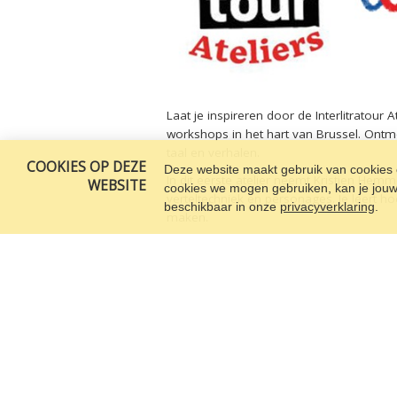
Laat je inspireren door de Interlitratour
workshops in het hart van Brussel. Ont
taal en verhalen.
COOKIES OP DEZE
Deze website maakt gebruik van cookies o
In dit eerste atelier neemt Kristien Hemm
WEBSITE
cookies we mogen gebruiken, kan je jouw c
verteltechniek en personages. Je leert h
beschikbaar in onze
privacyverklaring
.
maken.
Praktisch:
Locatie: Muntpunt, Brussel
Werktaal: Nederlands
Inschrijven: philippe.vandendaele@david