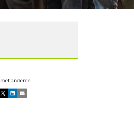
 met anderen
cebook
X
LinkedIn
E-mail