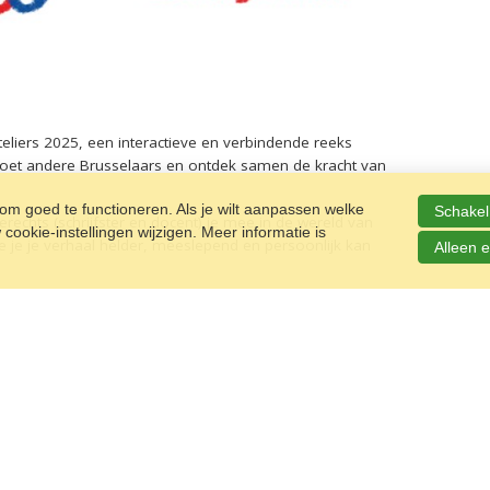
 Ateliers 2025, een interactieve en verbindende reeks
moet andere Brusselaars en ontdek samen de kracht van
m goed te functioneren. Als je wilt aanpassen welke
Schakel 
erechts (schrijfster en docent) je mee in de wereld van
ookie-instellingen wijzigen. Meer informatie is
oe je je verhaal helder, meeslepend en persoonlijk kan
Alleen e
sfonds.be