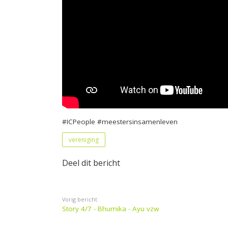
#ICPeople #meestersinsamenleven
vereniging
Deel dit bericht
Vorig bericht
Story 4/7 - Bhumika - Ayu vzw