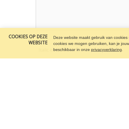
COOKIES OP DEZE
Deze website maakt gebruik van cookies o
WEBSITE
cookies we mogen gebruiken, kan je jouw c
Italic en bold
beschikbaar in onze
privacyverklaring
.
*Dit is italic*, en _dit ook_.
**Dit is bold**, en __dit ook__.
Links
Dit is een link naar [Procurios](http://www.procurios.nl).
Lijsten
Een lijst met bullets kan worden gemaakt met:
- Min-tekens,
+ Plus-tekens,
* Of een asterisk.
Een genummerde lijst kan worden gemaakt met: