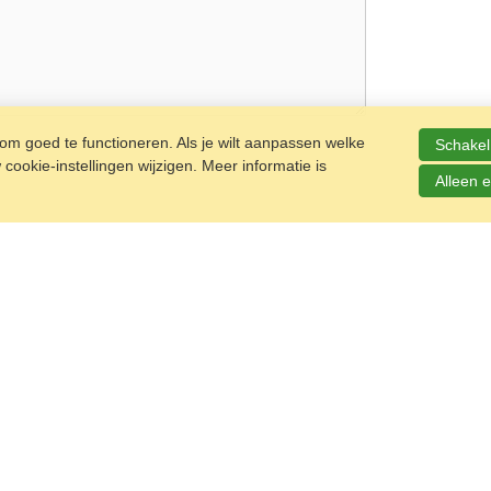
m goed te functioneren. Als je wilt aanpassen welke
Schakel 
ookie-instellingen wijzigen. Meer informatie is
Alleen e