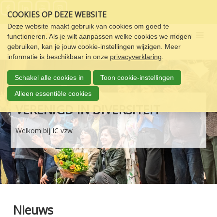
Sla
COOKIES OP DEZE WEBSITE
links
over
Deze website maakt gebruik van cookies om goed te
Menu
functioneren. Als je wilt aanpassen welke cookies we mogen
Spring
gebruiken, kan je jouw cookie-instellingen wijzigen. Meer
naar
informatie is beschikbaar in onze
privacyverklaring
.
de
navigatie
Schakel alle cookies in
Toon cookie-instellingen
Spring
naar
Alleen essentiële cookies
de
VERENIGD IN DIVERSITEIT
inhoud
Welkom bij IC vzw
Nieuws