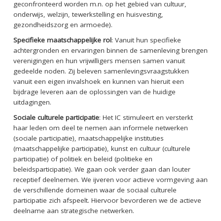
geconfronteerd worden m.n. op het gebied van cultuur,
onderwijs, welzijn, tewerkstelling en huisvesting,
gezondheidszorg en armoede).
Specifieke maatschappelijke rol
: Vanuit hun specifieke
achtergronden en ervaringen binnen de samenleving brengen
verenigingen en hun vrijwilligers mensen samen vanuit
gedeelde noden. Zij beleven samenlevingsvraagstukken
vanuit een eigen invalshoek en kunnen van hieruit een
bijdrage leveren aan de oplossingen van de huidige
uitdagingen.
Sociale culturele participatie
: Het IC stimuleert en versterkt
haar leden om deel te nemen aan informele netwerken
(sociale participatie), maatschappelijke instituties
(maatschappelijke participatie), kunst en cultuur (culturele
participatie) of politiek en beleid (politieke en
beleidsparticipatie). We gaan ook verder gaan dan louter
receptief deelnemen. We ijveren voor actieve vormgeving aan
de verschillende domeinen waar de sociaal culturele
participatie zich afspeelt. Hiervoor bevorderen we de actieve
deelname aan strategische netwerken.