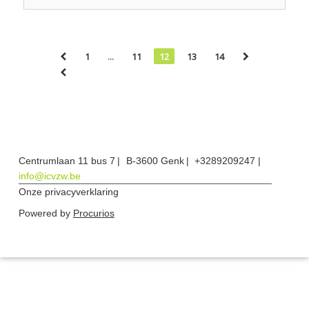
1
...
11
12
13
14
Centrumlaan 11 bus 7
B-3600 Genk
+3289209247
info@icvzw.be
Onze privacyverklaring
Powered by
Procurios