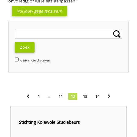
onvolledig of wil je iets aanpassen?
Vul jouw gegevens aan!
Zoek
Geavanceerd zoeken
1
...
11
12
13
14
Stichting Kolawole Studiebeurs