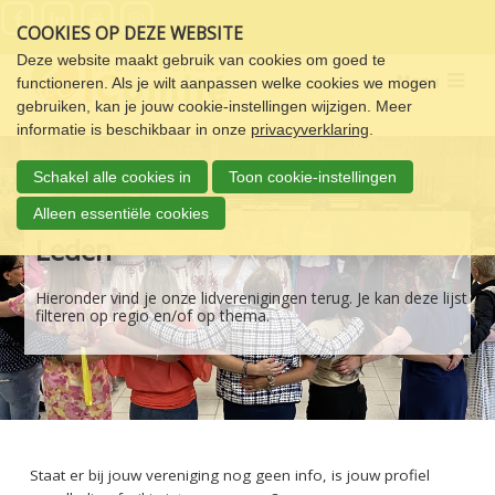
Sla
COOKIES OP DEZE WEBSITE
links
over
Deze website maakt gebruik van cookies om goed te
Menu
functioneren. Als je wilt aanpassen welke cookies we mogen
Spring
gebruiken, kan je jouw cookie-instellingen wijzigen. Meer
naar
informatie is beschikbaar in onze
privacyverklaring
.
de
navigatie
Schakel alle cookies in
Toon cookie-instellingen
Spring
naar
Alleen essentiële cookies
de
Leden
inhoud
Hieronder vind je onze lidverenigingen terug. Je kan deze lijst
filteren op regio en/of op thema.
Staat er bij jouw vereniging nog geen info, is jouw profiel