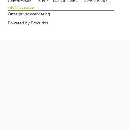
Centrumlaan 11 bus 7
B-3600 Genk
+3289209247
info@icvzw.be
Onze privacyverklaring
Powered by
Procurios