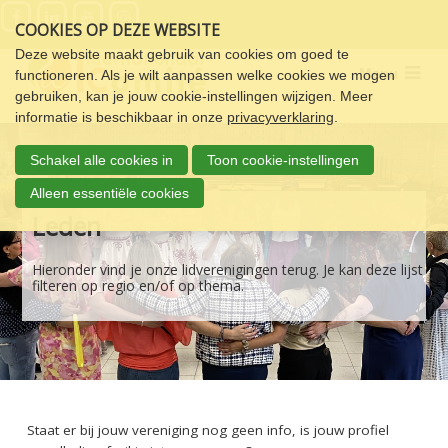
Sla
COOKIES OP DEZE WEBSITE
links
over
Deze website maakt gebruik van cookies om goed te
Menu
functioneren. Als je wilt aanpassen welke cookies we mogen
Spring
gebruiken, kan je jouw cookie-instellingen wijzigen. Meer
naar
informatie is beschikbaar in onze
privacyverklaring
.
de
navigatie
Schakel alle cookies in
Toon cookie-instellingen
Spring
naar
Alleen essentiële cookies
de
Leden
inhoud
Hieronder vind je onze lidverenigingen terug. Je kan deze lijst
filteren op regio en/of op thema.
Staat er bij jouw vereniging nog geen info, is jouw profiel