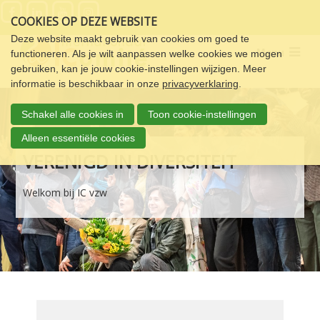
Sla
COOKIES OP DEZE WEBSITE
links
over
Deze website maakt gebruik van cookies om goed te
Menu
functioneren. Als je wilt aanpassen welke cookies we mogen
Spring
gebruiken, kan je jouw cookie-instellingen wijzigen. Meer
naar
informatie is beschikbaar in onze
privacyverklaring
.
de
navigatie
Schakel alle cookies in
Toon cookie-instellingen
Spring
naar
Alleen essentiële cookies
de
VERENIGD IN DIVERSITEIT
inhoud
Welkom bij IC vzw