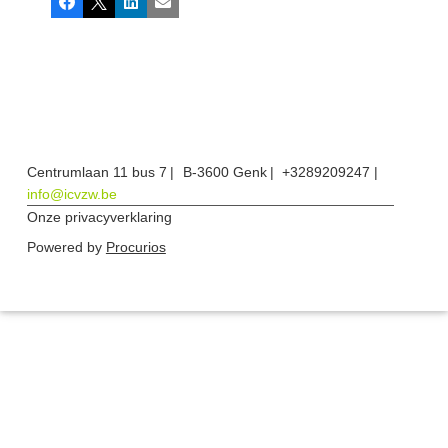
Facebook
X
LinkedIn
E-mail
Centrumlaan 11 bus 7
B-3600 Genk
+3289209247
info@icvzw.be
Onze privacyverklaring
Powered by
Procurios