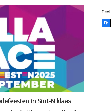
Deel
Fa
edefeesten in Sint-Niklaas
t hart van Sint-Niklaas in een bruisend festivalterrein