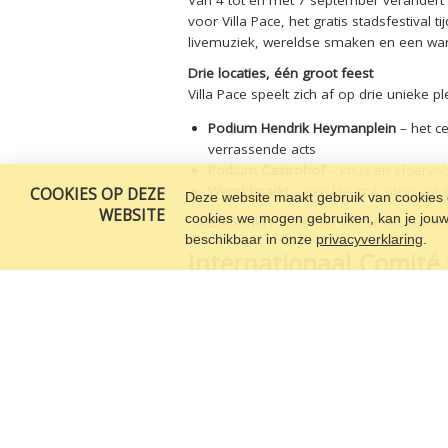
voor Villa Pace, het gratis stadsfestival 
livemuziek, wereldse smaken en een war
Drie locaties, één groot feest
Villa Pace speelt zich af op drie unieke p
Podium Hendrik Heymanplein
– het ce
verrassende acts
Podium Castrohof
– knus en sfeervol
Wereldmarkt
– een kleurrijk plein v
COOKIES OP DEZE
Deze website maakt gebruik van cookies o
WEBSITE
cookies we mogen gebruiken, kan je jouw c
Overal klinkt muziek en valt er iets te be
beschikbaar in onze
privacyverklaring
.
Internationaal Comité S
Pace-beleving
Wist je dat ons kantoor zich pal in het har
Vredefeesten ben je bij ons altijd welko
te proeven.
Op
6 september
organiseren we in onze 
Shahinaz. Kom genieten van heerlijke ge
en vooral veel gezelligheid!