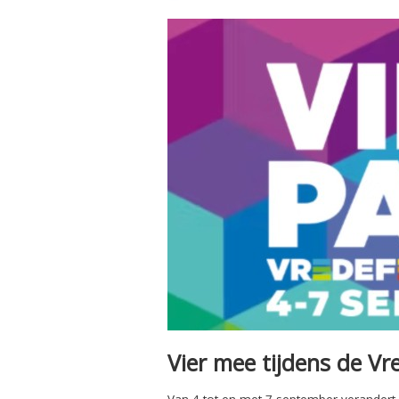
Vier mee tijdens de Vr
Van 4 tot en met 7 september verandert he