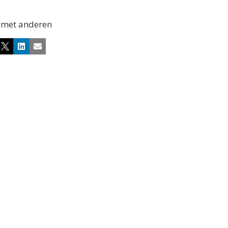
 met anderen
cebook
X
LinkedIn
E-mail