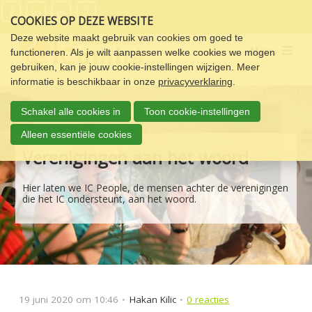
Sla
COOKIES OP DEZE WEBSITE
links
over
Deze website maakt gebruik van cookies om goed te
Menu
functioneren. Als je wilt aanpassen welke cookies we mogen
Spring
gebruiken, kan je jouw cookie-instellingen wijzigen. Meer
naar
informatie is beschikbaar in onze
privacyverklaring
.
de
navigatie
Schakel alle cookies in
Toon cookie-instellingen
Spring
naar
Alleen essentiële cookies
de
Verenigingen aan het woord
inhoud
Hier laten we IC People, de mensen achter de verenigingen
die het IC ondersteunt, aan het woord.
19 juni 2020 om 10:46
Hakan Kilic
0
reacties