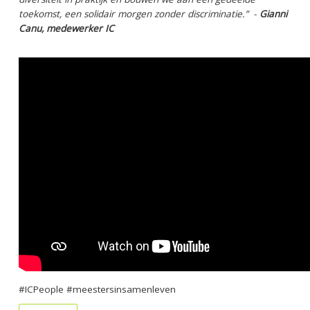
toekomst, een solidair morgen zonder discriminatie.”
-
Gianni
Canu, medewerker IC
#ICPeople #meestersinsamenleven