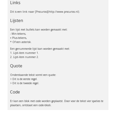
Links
Dit is een link naar [Procurios](http://www.procurios.nl).
Lijsten
Een lijst met bullets kan worden gemaakt met:
- Min-tekens,
+ Plus-tekens,
* Of een asterisk.
Een genummerde lijst kan worden gemaakt met:
1. Lijst-item nummer 1.
2. Lijst-item nummer 2.
Quote
Onderstaande tekst vormt een quote:
> Dit is de eerste regel.
> Dit is de tweede regel.
Code
Er kan een blok met code worden geplaatst. Door voor de tekst vier spaties te
plaatsen, ontstaat een code-block.