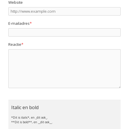
Website
E-mailadres
*
Reactie
*
Italic en bold
*Dit is italic*, en _dit ook_.
**Dit is bold**, en __dit ook__.