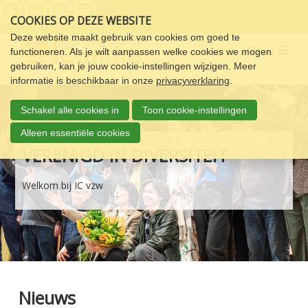
Sla
COOKIES OP DEZE WEBSITE
links
over
Deze website maakt gebruik van cookies om goed te
Menu
functioneren. Als je wilt aanpassen welke cookies we mogen
Spring
gebruiken, kan je jouw cookie-instellingen wijzigen. Meer
naar
informatie is beschikbaar in onze
privacyverklaring
.
de
navigatie
Schakel alle cookies in
Toon cookie-instellingen
Spring
naar
Alleen essentiële cookies
de
VERENIGD IN DIVERSITEIT
inhoud
Welkom bij IC vzw
Nieuws