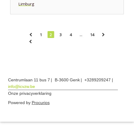
Limburg
1
2
3
4
...
14
Centrumlaan 11 bus 7
B-3600 Genk
+3289209247
info@icvzw.be
Onze privacyverklaring
Powered by
Procurios