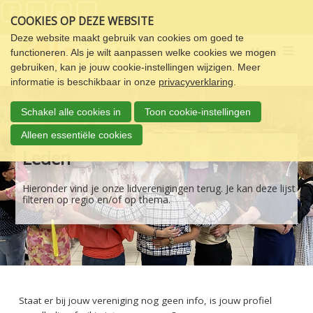
Sla
COOKIES OP DEZE WEBSITE
links
over
Deze website maakt gebruik van cookies om goed te
Menu
functioneren. Als je wilt aanpassen welke cookies we mogen
Spring
gebruiken, kan je jouw cookie-instellingen wijzigen. Meer
naar
informatie is beschikbaar in onze
privacyverklaring
.
de
navigatie
Schakel alle cookies in
Toon cookie-instellingen
Spring
naar
Alleen essentiële cookies
de
Leden
inhoud
Hieronder vind je onze lidverenigingen terug. Je kan deze lijst
filteren op regio en/of op thema.
Staat er bij jouw vereniging nog geen info, is jouw profiel