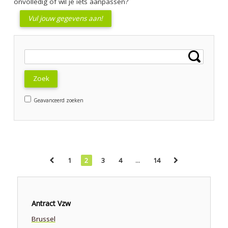
onvolledig of wil je iets aanpassen?
Vul jouw gegevens aan!
Zoek
Geavanceerd zoeken
1
2
3
4
...
14
Antract Vzw
Brussel