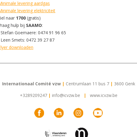
Minimale levering aardgas
Minimale levering elektriciteit
Bel naar
1700
(gratis)
Vraag hulp bij
SAAMO
:
Stefan Goemaere: 0474 91 96 65
Leen Smets: 0472 39 27 87
Flyer downloaden
Internationaal Comité vzw
|
Centrumlaan 11 bus 7
|
3600 Genk
+3289209247
|
info@icvzw.be
|
www.icvzw.be