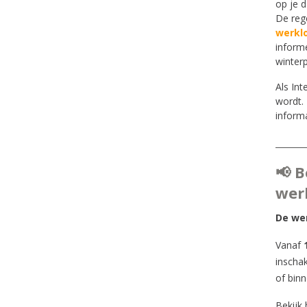
op je d
De reg
werkl
inform
winterp
Als In
wordt.
informa
📢 B
wer
De wer
Vanaf
inschak
of bin
Bekijk