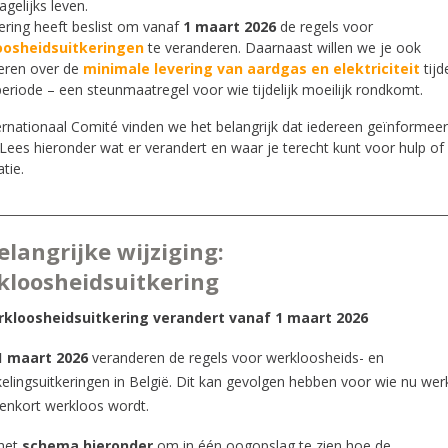
agelijks leven.
ering heeft beslist om vanaf
1 maart 2026
de regels voor
oosheidsuitkeringen
te veranderen. Daarnaast willen we je ook
eren over de
minimale levering van aardgas en elektriciteit
tijd
eriode – een steunmaatregel voor wie tijdelijk moeilijk rondkomt.
ternationaal Comité vinden we het belangrijk dat iedereen geïnformee
 Lees hieronder wat er verandert en waar je terecht kunt voor hulp o
tie.
elangrijke wijziging:
kloosheidsuitkering
kloosheidsuitkering verandert vanaf 1 maart 2026
1 maart 2026
veranderen de regels voor werkloosheids- en
elingsuitkeringen in België. Dit kan gevolgen hebben voor wie nu wer
nenkort werkloos wordt.
 het
schema hieronder
om in één oogopslag te zien hoe de