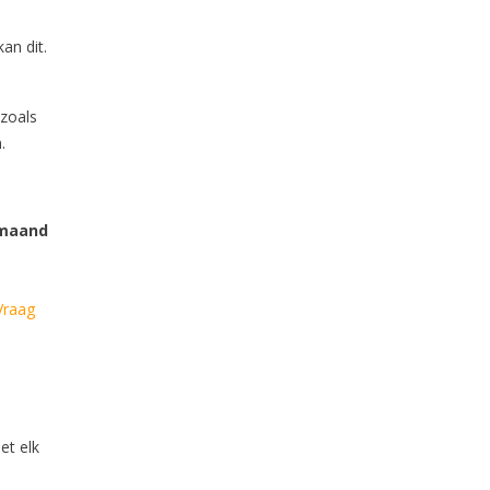
an dit.
 zoals
.
 maand
 Vraag
et elk