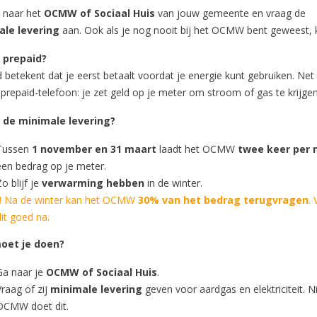
 naar het
OCMW of Sociaal Huis
van jouw gemeente en vraag de
le levering
aan. Ook als je nog nooit bij het OCMW bent geweest, k
 prepaid?
 betekent dat je eerst betaalt voordat je energie kunt gebruiken. Net
 prepaid-telefoon: je zet geld op je meter om stroom of gas te krijgen
 de minimale levering?
Tussen
1 november en 31 maart
laadt het OCMW
twee keer per
een bedrag op je meter.
o blijf je
verwarming hebben
in de winter.
!
Na de winter kan het OCMW
30% van het bedrag terugvragen
.
dit goed na.
oet je doen?
Ga naar je
OCMW of Sociaal Huis
.
Vraag of zij
minimale levering
geven voor aardgas en elektriciteit. Ni
OCMW doet dit.