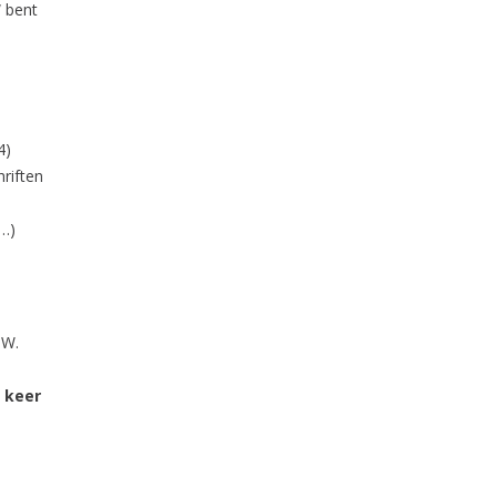
W bent
4)
hriften
 …)
MW.
 keer