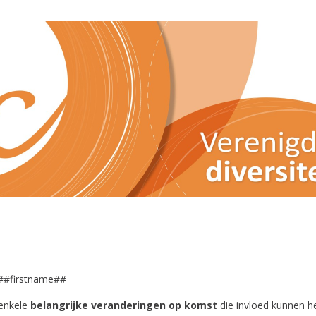
##firstname##
 enkele
belangrijke veranderingen op komst
die invloed kunnen 