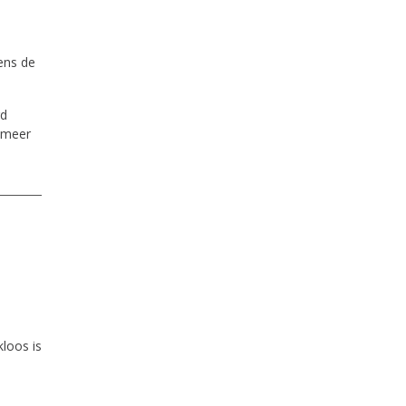
ens de
rd
f meer
kloos is