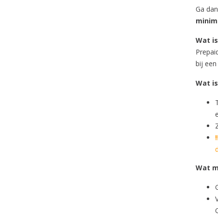
Ga dan
minima
Wat is
Prepaid
bij een
Wat is
Z
!
Wat m