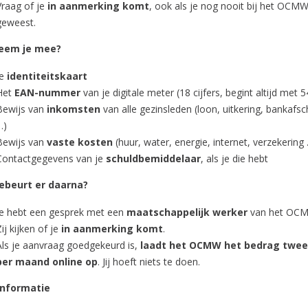
Vraag of je
in aanmerking komt
, ook als je nog nooit bij het OCM
geweest.
eem je mee?
Je
identiteitskaart
Het
EAN-nummer
van je digitale meter (18 cijfers, begint altijd met 5
Bewijs van
inkomsten
van alle gezinsleden (loon, uitkering, bankafsc
…)
Bewijs van
vaste kosten
(huur, water, energie, internet, verzekering
Contactgegevens van je
schuldbemiddelaar
, als je die hebt
ebeurt er daarna?
Je hebt een gesprek met een
maatschappelijk werker
van het OC
ij kijken of je
in aanmerking komt
.
Als je aanvraag goedgekeurd is,
laadt het OCMW het bedrag twee
per maand online op
. Jij hoeft niets te doen.
informatie